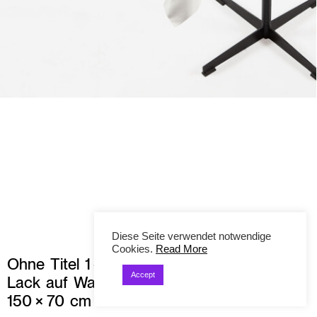
Diese Seite verwendet notwendige
Cookies.
Read More
Ohne Titel 1 – 3,
Accept
Lack auf Wachstischdecken, Tische,
150 × 70 cm